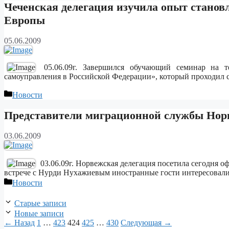
Чеченская делегация изучила опыт станов
Европы
05.06.2009
05.06.09г. Завершился обучающий семинар на т
самоуправления в Российской Федерации», который проходил с
Рубрики
Новости
Представители миграционной службы Норв
03.06.2009
03.06.09г. Норвежская делегация посетила сегодня 
встрече с Нурди Нухажиевым иностранные гости интересовал
Рубрики
Новости
Старые записи
Новые записи
Страница
Страница
Страница
Страница
Страница
←
Назад
1
…
423
424
425
…
430
Следующая
→