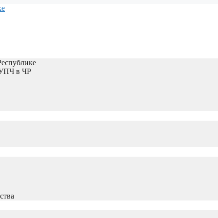
Республике
 УПЧ в ЧР
ства