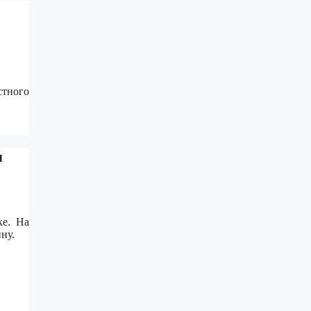
тного
м
ке. На
ну.