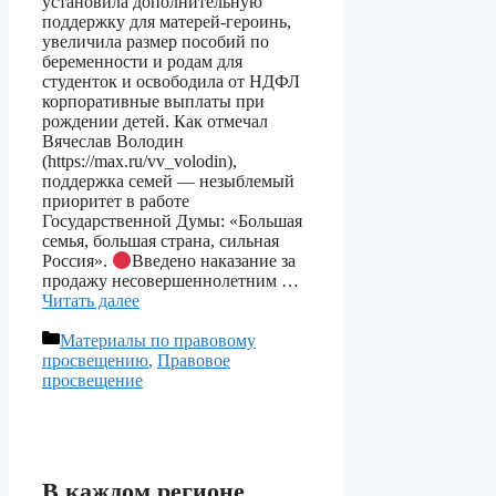
установила дополнительную
поддержку для матерей-героинь,
увеличила размер пособий по
беременности и родам для
студенток и освободила от НДФЛ
корпоративные выплаты при
рождении детей. Как отмечал
Вячеслав Володин
(https://max.ru/vv_volodin),
поддержка семей — незыблемый
приоритет в работе
Государственной Думы: «Большая
семья, большая страна, сильная
Россия».
Введено наказание за
продажу несовершеннолетним …
Читать далее
Рубрики
Материалы по правовому
просвещению
,
Правовое
просвещение
В каждом регионе