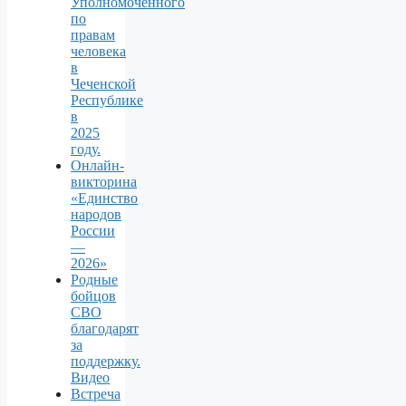
Уполномоченного
по
правам
человека
в
Чеченской
Республике
в
2025
году.
Онлайн-
викторина
«Единство
народов
России
—
2026»
Родные
бойцов
СВО
благодарят
за
поддержку.
Видео
Встреча