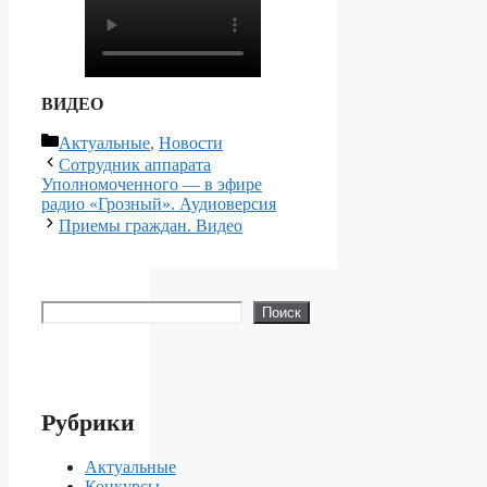
ВИДЕО
Рубрики
Актуальные
,
Новости
Сотрудник аппарата
Уполномоченного — в эфире
радио «Грозный». Аудиоверсия
Приемы граждан. Видео
Поиск
Поиск
Рубрики
Актуальные
Конкурсы