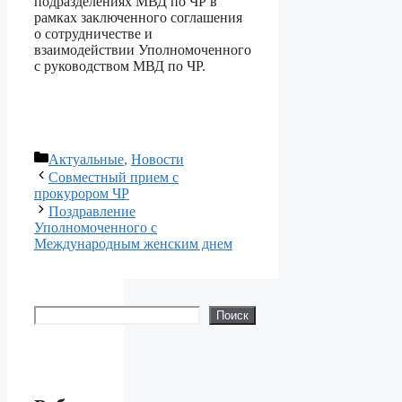
подразделениях МВД по ЧР в
рамках заключенного соглашения
о сотрудничестве и
взаимодействии Уполномоченного
с руководством МВД по ЧР.
Рубрики
Актуальные
,
Новости
Совместный прием с
прокурором ЧР
Поздравление
Уполномоченного с
Международным женским днем
Поиск
Поиск