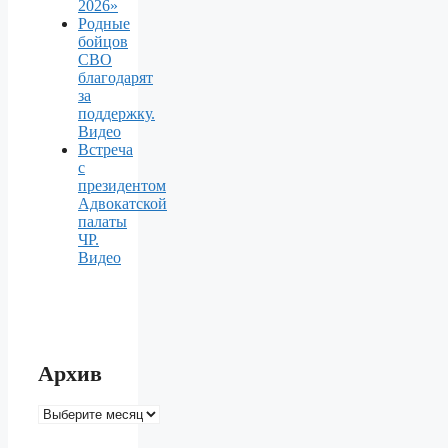
2026»
Родные
бойцов
СВО
благодарят
за
поддержку.
Видео
Встреча
с
президентом
Адвокатской
палаты
ЧР.
Видео
Архив
Архив