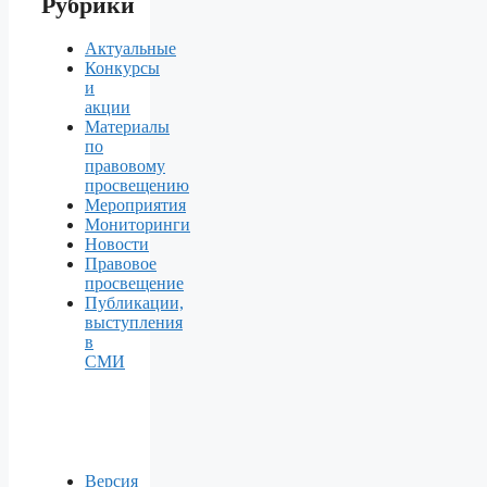
Рубрики
Актуальные
Конкурсы
и
акции
Материалы
по
правовому
просвещению
Мероприятия
Мониторинги
Новости
Правовое
просвещение
Публикации,
выступления
в
СМИ
Версия