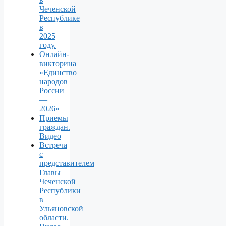
Чеченской
Республике
в
2025
году.
Онлайн-
викторина
«Единство
народов
России
—
2026»
Приемы
граждан.
Видео
Встреча
с
представителем
Главы
Чеченской
Республики
в
Ульяновской
области.