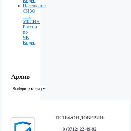
Видео
Посещение
СИЗО
— 1
УФСИН
России
по
ЧР.
Видео
Архив
Архив
ТЕЛЕФОН ДОВЕРИЯ:
8 (8712) 22-49-92