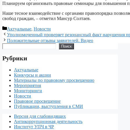
Планируем организовать правовые семинары для повышения п
Наше тесное взаимодействие с органами правопорядка позволя
свобод граждан, – отметил Мансур Солтаев.
Рубрики
Актуальные
,
Новости
Уполномоченный проверяет резонансный факт нарушения п
Положительные отзывы заявителей. Видео
Поиск
Поиск
Рубрики
Актуальные
Конкурсы и акции
Материалы по правовому просвещению
Мероприятия
Мониторинги
Новости
Правовое просвещение
Публикации, выступления в СМИ
Версия для слабовидящих
Антикоррупционная деятельность
Институт УПЧ в ЧР