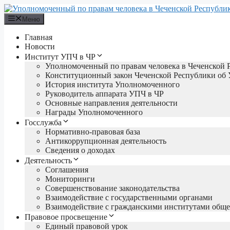
Перейти
к
Меню
содержимому
Главная
Новости
Институт УПЧ в ЧР
Уполномоченный по правам человека в Чеченской 
Конституционный закон Чеченской Республики об
История института Уполномоченного
Руководитель аппарата УПЧ в ЧР
Основные направления деятельности
Награды Уполномоченного
Госслужба
Нормативно-правовая база
Антикоррупционная деятельность
Сведения о доходах
Деятельность
Соглашения
Мониторинги
Совершенствование законодательства
Взаимодействие с государственными органами
Взаимодействие с гражданскими институтами обще
Правовое просвещение
Единый правовой урок