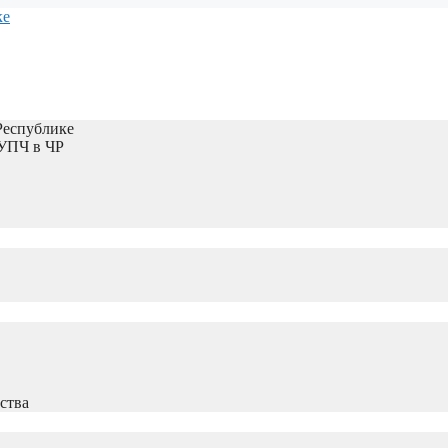
Республике
 УПЧ в ЧР
ства