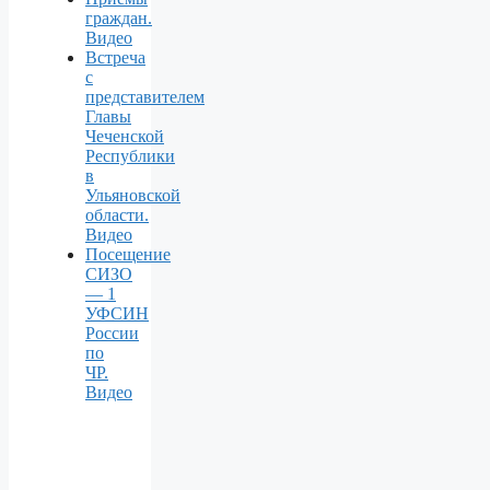
граждан.
Видео
Встреча
с
представителем
Главы
Чеченской
Республики
в
Ульяновской
области.
Видео
Посещение
СИЗО
— 1
УФСИН
России
по
ЧР.
Видео