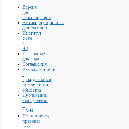
Версия
для
слабовидящих
Антикоррупционная
деятельность
Институт
УПЧ
в
ЧР
Ежегодные
доклады
Соглашения
Взаимодействие
с
гражданскими
институтами
общества
Публикации,
выступления
в
СМИ
Нормативно-
правовая
база