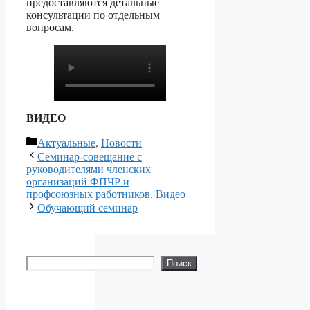
предоставляются детальные
консультации по отдельным
вопросам.
ВИДЕО
Рубрики
Актуальные
,
Новости
Семинар-совещание с
руководителями членских
организаций ФПЧР и
профсоюзных работников. Видео
Обучающий семинар
Поиск
Поиск