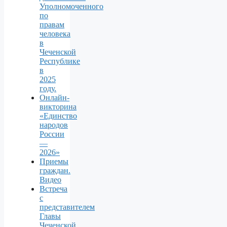
Уполномоченного
по
правам
человека
в
Чеченской
Республике
в
2025
году.
Онлайн-
викторина
«Единство
народов
России
—
2026»
Приемы
граждан.
Видео
Встреча
с
представителем
Главы
Чеченской