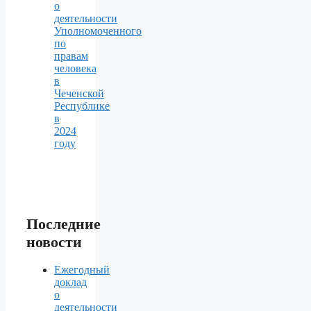
о
деятельности
Уполномоченного
по
правам
человека
в
Чеченской
Республике
в
2024
году
Последние
новости
Ежегодный
доклад
о
деятельности