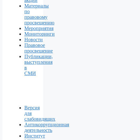
акции
Материалы
по
правовому
просвещению
Мероприятия
Мониторинги
Новости
Правовое
просвещение
Публикации,
выступления
в
СМИ
Версия
для
слабовидящих
Антикоррупционная
деятельность
Институт