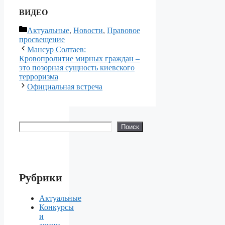
ВИДЕО
Рубрики
Актуальные
,
Новости
,
Правовое
просвещение
Мансур Солтаев:
Кровопролитие мирных граждан –
это позорная сущность киевского
терроризма
Официальная встреча
Поиск
Поиск
Рубрики
Актуальные
Конкурсы
и