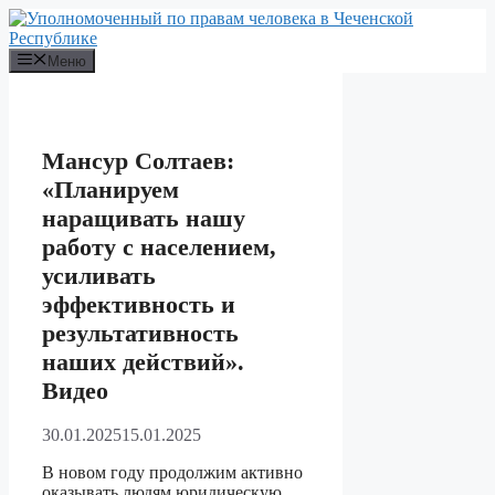
Перейти
к
содержимому
Меню
Мансур Солтаев:
«Планируем
наращивать нашу
работу с населением,
усиливать
эффективность и
результативность
наших действий».
Видео
30.01.2025
15.01.2025
В новом году продолжим активно
оказывать людям юридическую