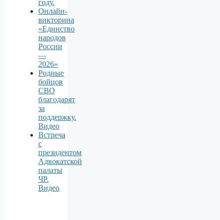
году.
Онлайн-
викторина
«Единство
народов
России
—
2026»
Родные
бойцов
СВО
благодарят
за
поддержку.
Видео
Встреча
с
президентом
Адвокатской
палаты
ЧР.
Видео