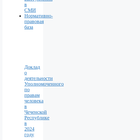
в
СМИ
Нормативно-
правовая
база
Доклад
о
деятельности
Уполномоченного
по
правам
человека
в
Чеченской
Республике
в
2024
году