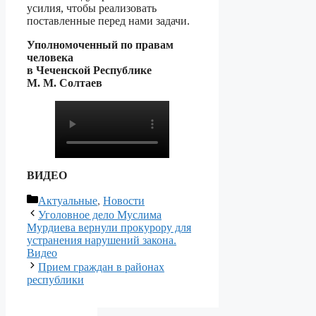
усилия, чтобы реализовать
поставленные перед нами задачи.
Уполномоченный по правам
человека
в Чеченской Республике
М. М. Солтаев
ВИДЕО
Рубрики
Актуальные
,
Новости
Уголовное дело Муслима
Мурдиева вернули прокурору для
устранения нарушений закона.
Видео
Прием граждан в районах
республики