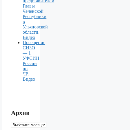
представителем
Главы
Чеченской
Республики
в
Ульяновской
области.
Видео
Посещение
СИЗО
— 1
УФСИН
России
по
ЧР.
Видео
Архив
Архив