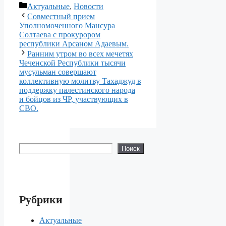
Рубрики
Актуальные
,
Новости
Совместный прием
Уполномоченного Мансура
Солтаева с прокурором
республики Арсаном Адаевым.
Ранним утром во всех мечетях
Чеченской Республики тысячи
мусульман совершают
коллективную молитву Тахаджуд в
поддержку палестинского народа
и бойцов из ЧР, участвующих в
СВО.
Поиск
Поиск
Рубрики
Актуальные