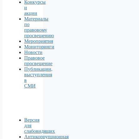
Конкурсы
и
акции
Материалы
по
правовому
просвещению
Мероприятия
Мониторинги
Новости
Правовое
просвещение
Публикации,
выступления
в
СМИ
Версия
для
слабовидящих
Антикоррупционная