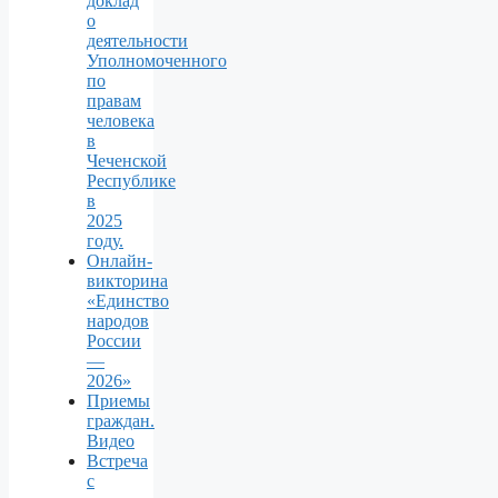
доклад
о
деятельности
Уполномоченного
по
правам
человека
в
Чеченской
Республике
в
2025
году.
Онлайн-
викторина
«Единство
народов
России
—
2026»
Приемы
граждан.
Видео
Встреча
с