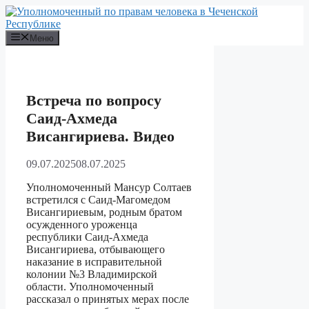
Перейти
к
содержимому
Меню
Встреча по вопросу
Саид-Ахмеда
Висангириева. Видео
09.07.2025
08.07.2025
Уполномоченный Мансур Солтаев
встретился с Саид-Магомедом
Висангириевым, родным братом
осужденного уроженца
республики Саид-Ахмеда
Висангириева, отбывающего
наказание в исправительной
колонии №3 Владимирской
области. Уполномоченный
рассказал о принятых мерах после