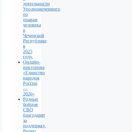
деятельности
Уполномоченного
по
правам
человека
в
Чеченской
Республике
в
2025
году.
Онлайн-
викторина
«Единство
народов
России
—
2026»
Родные
бойцов
СВО
благодарят
за
поддержку.
Видео