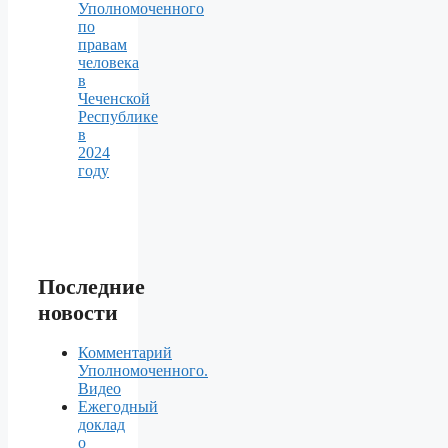
Уполномоченного
по
правам
человека
в
Чеченской
Республике
в
2024
году
Последние
новости
Комментарий
Уполномоченного.
Видео
Ежегодный
доклад
о