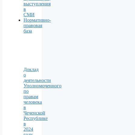
выступления
в
СМИ
Нормативно-
правовая
база
Доклад
о
деятельности
Уполномоченного
по
правам
человека
в
Чеченской
Республике
в
2024
году