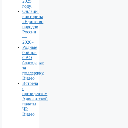
2025
году.
Онлайн-
викторина
«Единство
народов
России
—
2026»
Родные
бойцов
СВО
благодарят
за
поддержку.
Видео
Встреча
с
президентом
Адвокатской
палаты
ЧР.
Видео