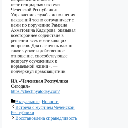
пенитенциарная система
Чеченской Республики:
Управление службы исполнения
наказаний тесно сотрудничает с
нами по поручению Рамзана
Ахматовича Кадырова, оказывая
всестороннее содействие в
решении всех возникающих
вопросов. Для нас очень важно
такое чуткое и действенное
отношение, способствующее
возврату осужденных к
нормальной жизни», —
подчеркнул правозащитник.
ИА «Чеченская Республика
Сегодня»
https://chechnyatoday.com/
Рубрики
Актуальные
,
Новости
Встреча с муфтием Чеченской
Республики
Восстановлена справедливость